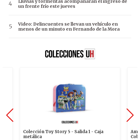
Lluvias y tormentas acompañarán el ingreso de
un frente frío este jueves
Video: Delincuentes se llevan un vehículo en
menos de un minuto en Fernando de la Mora
American Muscle Car – Auto 1 - Shelby
Todo
Cobra 427