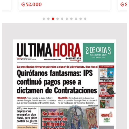
₲
80.000
₲
3