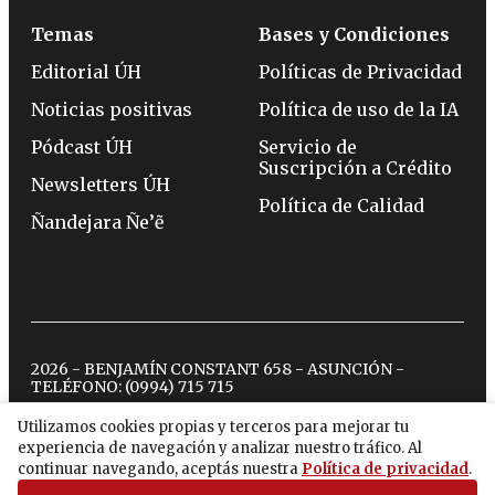
Temas
Bases y Condiciones
Editorial ÚH
Políticas de Privacidad
Noticias positivas
Política de uso de la IA
Pódcast ÚH
Servicio de
Suscripción a Crédito
Newsletters ÚH
Política de Calidad
Ñandejara Ñe’ẽ
2026 - BENJAMÍN CONSTANT 658 - ASUNCIÓN -
TELÉFONO:
(0994) 715 715
Utilizamos cookies propias y terceros para mejorar tu
experiencia de navegación y analizar nuestro tráfico. Al
twitter
instagram
facebook
tiktok
youtube
spotify
continuar navegando, aceptás nuestra
Política de privacidad
.