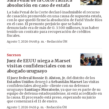
Sala Penal de la Corte ratifica
absolución en caso de estafa
La Sala Penal de la Corte declaró inadmisible el recurso
de casación promovido en una causa de supuesta estafa,
con lo que quedó firme la absolución de Farid Yinde Ríos
en el caso. El presunto perjuicio que se había
denunciado era de más de G. 3.500 millones, tras haber
tenido un contrato para recuperación de créditos
fiscales.
·
Agosto 7, 2026 04:48 p. m.
Redacción ÚH
Sucesos
Juez de EEUU niega a Marset
visitas confidenciales con su
abogado uruguayo
El
juez federal Rossie D. Alston, Jr.
del distrito de los
Estados Unidos
denegó a
Sebastián Marset
las visitas
confidenciales abogado-cliente con su defensor
uruguayo
Santiago Moratorio
, ya que no es parte de su
equipo de defensa estadounidense, ni está acreditado en
la causa. El procesado está preso, esperando su juicio
que comenzará el 11 de enero.
·
Agosto 7, 2026 04:16 p. m.
Redacción ÚH