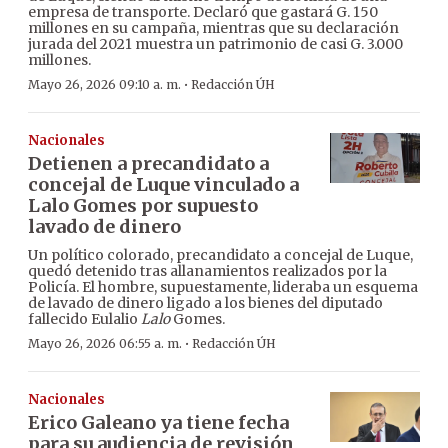
empresa de transporte. Declaró que gastará G. 150
millones en su campaña, mientras que su declaración
jurada del 2021 muestra un patrimonio de casi G. 3.000
millones.
·
Mayo 26, 2026 09:10 a. m.
Redacción ÚH
Nacionales
Detienen a precandidato a
concejal de Luque vinculado a
Lalo Gomes por supuesto
lavado de dinero
Un político colorado, precandidato a concejal de Luque,
quedó detenido tras allanamientos realizados por la
Policía. El hombre, supuestamente, lideraba un esquema
de lavado de dinero ligado a los bienes del diputado
fallecido Eulalio
Lalo
Gomes.
·
Mayo 26, 2026 06:55 a. m.
Redacción ÚH
Nacionales
Erico Galeano ya tiene fecha
para su audiencia de revisión