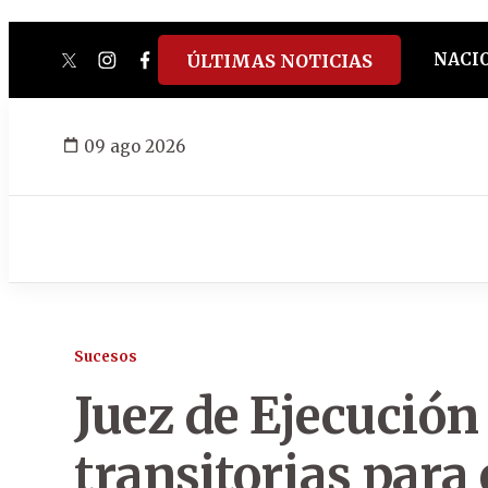
NACI
ÚLTIMAS NOTICIAS
twitter
instagram
facebook
tiktok
youtube
spotify
09 ago 2026
Sucesos
Juez de Ejecución
transitorias para 