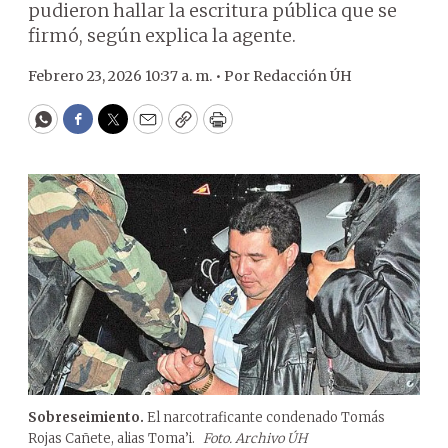
pudieron hallar la escritura pública que se
firmó, según explica la agente.
Febrero 23, 2026 10:37 a. m. •
Por
Redacción ÚH
WhatsApp
Facebook
Twitter
Email
Copy
Print
Sobreseimiento.
El narcotraficante condenado Tomás
Rojas Cañete, alias Toma’i.
Foto. Archivo ÚH