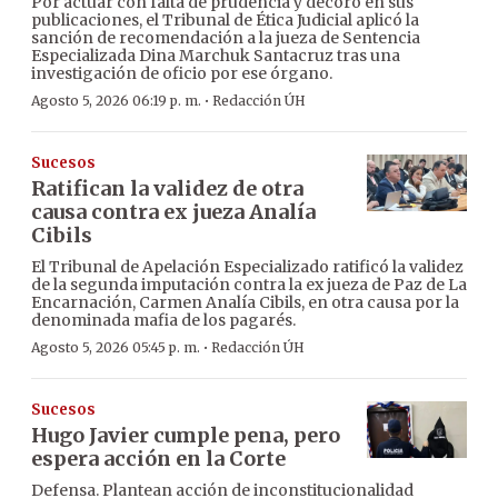
Por actuar con falta de prudencia y decoro en sus
publicaciones, el Tribunal de Ética Judicial aplicó la
sanción de recomendación a la jueza de Sentencia
Especializada Dina Marchuk Santacruz tras una
investigación de oficio por ese órgano.
·
Agosto 5, 2026 06:19 p. m.
Redacción ÚH
Sucesos
Ratifican la validez de otra
causa contra ex jueza Analía
Cibils
El Tribunal de Apelación Especializado ratificó la validez
de la segunda imputación contra la ex jueza de Paz de La
Encarnación, Carmen Analía Cibils, en otra causa por la
denominada mafia de los pagarés.
·
Agosto 5, 2026 05:45 p. m.
Redacción ÚH
Sucesos
Hugo Javier cumple pena, pero
espera acción en la Corte
Defensa. Plantean acción de inconstitucionalidad