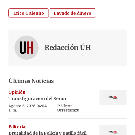
Erico Galeano
Lavado de dinero
Redacción ÚH
Últimas Noticias
Opinión
Transfiguración del Señor
·
Agosto 6, 2026 04:04
P. Víctor
a. m.
Urrestarazu
Editorial
Brutalidad de la Policía y gatillo fácil