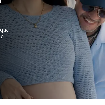
 que
no