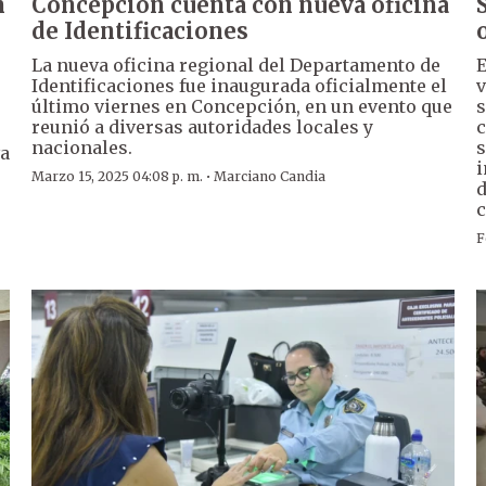
n
Concepción cuenta con nueva oficina
de Identificaciones
La nueva oficina regional del Departamento de
E
Identificaciones fue inaugurada oficialmente el
v
último viernes en Concepción, en un evento que
s
reunió a diversas autoridades locales y
c
nacionales.
s
va
i
·
Marzo 15, 2025 04:08 p. m.
Marciano Candia
d
c
F