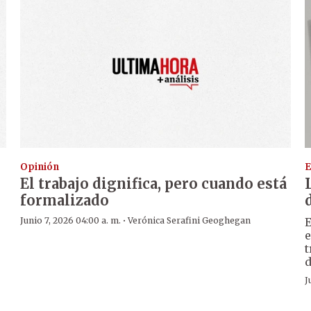
Opinión
E
El trabajo dignifica, pero cuando está
formalizado
·
Junio 7, 2026 04:00 a. m.
Verónica Serafini Geoghegan
E
e
t
d
J