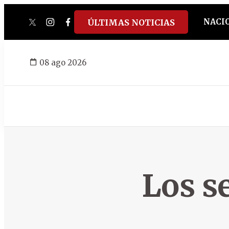
NACI
ÚLTIMAS NOTICIAS
twitter
instagram
facebook
tiktok
youtube
spotify
08 ago 2026
Los s