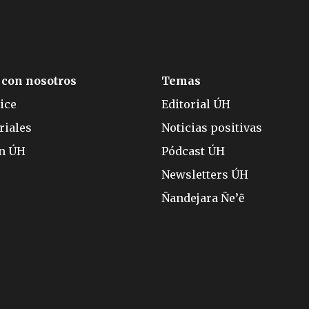
 con nosotros
Temas
ice
Editorial ÚH
riales
Noticias positivas
ón ÚH
Pódcast ÚH
Newsletters ÚH
Ñandejara Ñe’ẽ