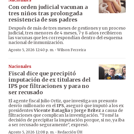
Nacionales
Con orden judicial vacunan a
tres niños tras prolongada
resistencia de sus padres
Después de más de tres meses de gestiones y un proceso
judicial, tres menores de 4 meses, 7 y 8 años recibieron
las vacunas que les correspondían dentro del esquema
nacional de inmunización.
·
Agosto 5, 2026 12:40 p. m.
Wilson Ferreira
Nacionales
Fiscal dice que precipitó
imputación de ex titulares del
IPS por filtraciones y para no
ser recusado
El agente fiscal Julio Ortiz, que investiga un presunto
desvío millonario en el
IPS
, aseguró que imputó a los ex
presidentes
Vicente Bataglia
y
Jorge Brítez
a causa de
filtraciones que complican la investigación. “Tomé la
decisión de precipitar la imputación porque, si no, ya iba
a ser recusado seguramente”, expresó.
·
Agosto 5, 2026 12:08 p. m.
Redacción ÚH