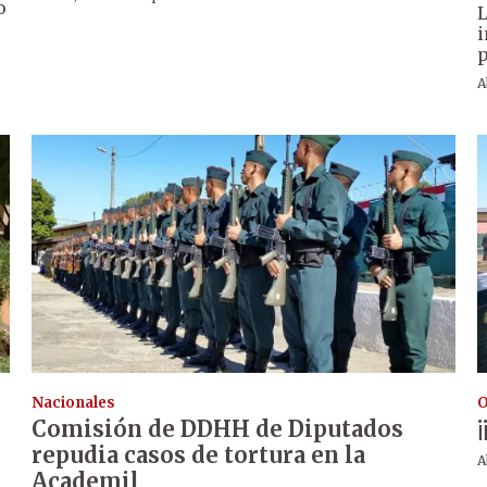
o
L
i
p
A
Nacionales
O
Comisión de DDHH de Diputados
¡
repudia casos de tortura en la
A
Academil