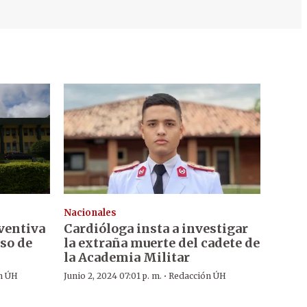
Nacionales
ventiva
Cardióloga insta a investigar
aso de
la extraña muerte del cadete de
la Academia Militar
·
n ÚH
Junio 2, 2024 07:01 p. m.
Redacción ÚH