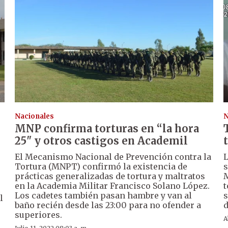
Nacionales
N
MNP confirma torturas en “la hora
25" y otros castigos en Academil
El Mecanismo Nacional de Prevención contra la
L
Tortura (MNPT) confirmó la existencia de
s
prácticas generalizadas de tortura y maltratos
M
en la Academia Militar Francisco Solano López.
t
Los cadetes también pasan hambre y van al
s
l
baño recién desde las 23:00 para no ofender a
d
superiores.
A