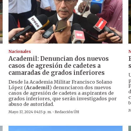
Nacionales
N
Academil: Denuncian dos nuevos
casos de agresión de cadetes a
camaradas de grados inferiores
U
p
Desde la Academia Militar Francisco Solano
F
López (
Academil
) denunciaron dos nuevos
d
casos de agresión de cadetes a aspirantes de
c
grados inferiores, que serán investigados por
t
abuso de autoridad.
M
·
Mayo 17, 2024 04:15 p. m.
Redacción ÚH