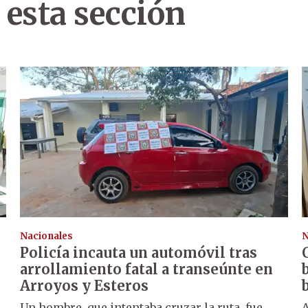
 esta sección
Nacionales
N
Policía incauta un automóvil tras
arrollamiento fatal a transeúnte en
Arroyos y Esteros
Un hombre, que intentaba cruzar la ruta, fue
A