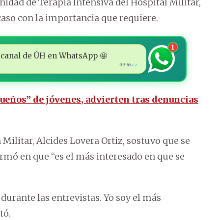
nidad de Terapia Intensiva del Hospital Militar,
 caso con la importancia que requiere.
1
 al canal de ÚH en WhatsApp 🤩
09:45
✓✓
ueños” de jóvenes, advierten tras denuncias
Militar, Alcides Lovera Ortiz, sostuvo que se
firmó en que “es el más interesado en que se
 durante las entrevistas. Yo soy el más
tó.