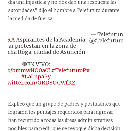
día una injusticia y no nos dan una respuesta las
autoridades”, dijo el hombre a Telefuturo durante
la medida de fuerza.
— Telefuturo
F
HORA
Aspirantes de la Academia
(@Telefuturo)
1
ilitar protestan en la zona de
vicha Róga, ciudad de Asunción.
🔴EN VIVO:
://t.co/bmmwHO0a0L
#TelefuturoPy
#LaLupaPy
ic.twitter.com/GRD8OCWfKZ
Explicó que un grupo de padres y postulantes que
lograron los puntajes requeridos para ingresar
han recurrido a todas las áreas administrativas
posibles para pedir que se revoque dicha decisión