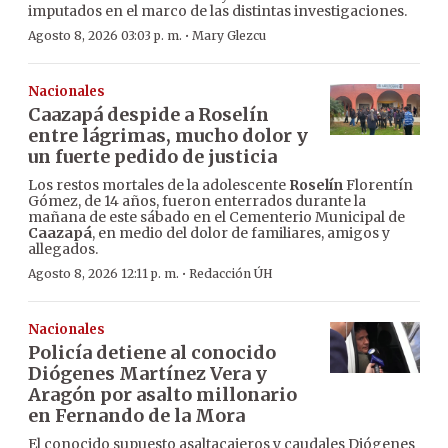
imputados en el marco de las distintas investigaciones.
·
Agosto 8, 2026 03:03 p. m.
Mary Glezcu
Nacionales
Caazapá despide a Roselín
entre lágrimas, mucho dolor y
un fuerte pedido de justicia
Los restos mortales de la adolescente
Roselín
Florentín
Gómez, de 14 años, fueron enterrados durante la
mañana de este sábado en el Cementerio Municipal de
Caazapá
, en medio del dolor de familiares, amigos y
allegados.
·
Agosto 8, 2026 12:11 p. m.
Redacción ÚH
Nacionales
Policía detiene al conocido
Diógenes Martínez Vera y
Aragón por asalto millonario
en Fernando de la Mora
El conocido supuesto asaltacajeros y caudales Diógenes