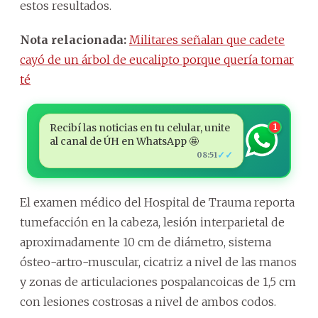
estos resultados.
Nota relacionada:
Militares señalan que cadete
cayó de un árbol de eucalipto porque quería tomar
té
Recibí las noticias en tu celular, unite
1
al canal de ÚH en WhatsApp 🤩
✓✓
08:51
El examen médico del Hospital de Trauma reporta
tumefacción en la cabeza, lesión interparietal de
aproximadamente 10 cm de diámetro, sistema
ósteo-artro-muscular, cicatriz a nivel de las manos
y zonas de articulaciones pospalancoicas de 1,5 cm
con lesiones costrosas a nivel de ambos codos.