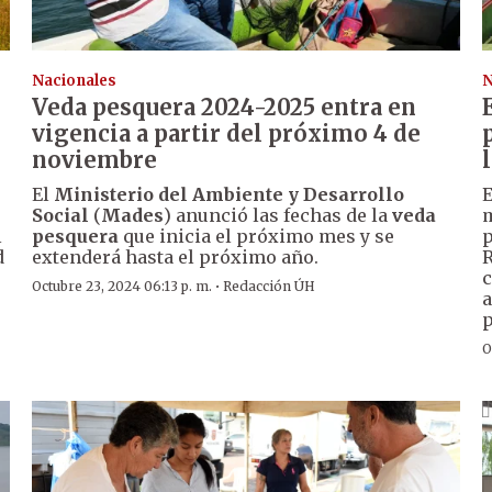
Nacionales
N
Veda pesquera 2024-2025 entra en
vigencia a partir del próximo 4 de
noviembre
El
Ministerio del Ambiente y Desarrollo
E
Social
(
Mades
) anunció las fechas de la
veda
m
l
pesquera
que inicia el próximo mes y se
p
d
extenderá hasta el próximo año.
R
c
·
Octubre 23, 2024 06:13 p. m.
Redacción ÚH
a
p
O