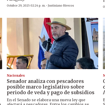
n
·
Octubre 29, 2025 02:24 p. m.
Justiniano Riveros
O
Nacionales
N
Senador analiza con pescadores
posible marco legislativo sobre
periodo de veda y pago de subsidios
En el Senado se elabora una nueva ley que
E
a
afectará a pescadores. Entre los cambios se
S