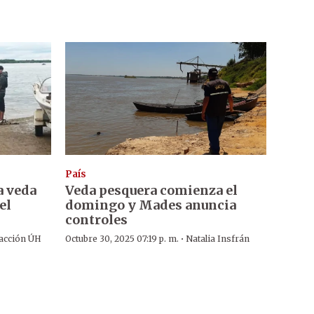
País
a veda
Veda pesquera comienza el
el
domingo y Mades anuncia
controles
·
acción ÚH
Octubre 30, 2025 07:19 p. m.
Natalia Insfrán