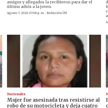
amigos y allegados la recibieron para dar el
d
último adiós a la joven.
l
c
·
Agosto 7, 2026 07:08 p. m.
Redacción ÚH
a
A
Nacionales
N
Mujer fue asesinada tras resistirse al
robo de su motocicleta y deja cuatro