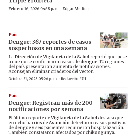
Triple Frontera
·
Febrero 16, 2026 04:38 p. m.
Edgar Medina
País
Dengue: 367 reportes de casos
sospechosos en una semana
La
Dirección de Vigilancia de la Salud
reportó que, pese
a que no se confirmaron casos de
dengue
, 12 regiones
del país presentaron aumento de notificaciones.
Aconsejan eliminar criaderos del vector.
·
Octubre 31, 2025 05:26 p. m.
Redacción ÚH
País
Dengue: Registran más de 200
notificaciones por semana
El último reporte de
Vigilancia de la Salud
destaca que
en ocho barrios de
Asunción
detectaron casos positivos
de dengue y seis pacientes requirieron hospitalización.
También constataron afectados por chikungunya.