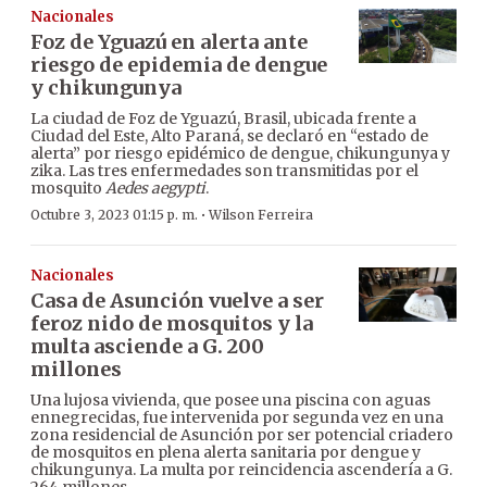
Nacionales
Foz de Yguazú en alerta ante
riesgo de epidemia de dengue
y chikungunya
La ciudad de Foz de Yguazú, Brasil, ubicada frente a
Ciudad del Este, Alto Paraná, se declaró en “estado de
alerta” por riesgo epidémico de dengue, chikungunya y
zika. Las tres enfermedades son transmitidas por el
mosquito
Aedes aegypti
.
·
Octubre 3, 2023 01:15 p. m.
Wilson Ferreira
Nacionales
Casa de Asunción vuelve a ser
feroz nido de mosquitos y la
multa asciende a G. 200
millones
Una lujosa vivienda, que posee una piscina con aguas
ennegrecidas, fue intervenida por segunda vez en una
zona residencial de Asunción por ser potencial criadero
de mosquitos en plena alerta sanitaria por dengue y
chikungunya. La multa por reincidencia ascendería a G.
264 millones.