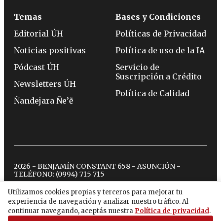
Temas
Bases y Condiciones
Editorial ÚH
Políticas de Privacidad
Noticias positivas
Política de uso de la IA
Pódcast ÚH
Servicio de
Suscripción a Crédito
Newsletters ÚH
Política de Calidad
Ñandejara Ñe’ẽ
2026 - BENJAMÍN CONSTANT 658 - ASUNCIÓN -
TELÉFONO:
(0994) 715 715
Utilizamos cookies propias y terceros para mejorar tu
experiencia de navegación y analizar nuestro tráfico. Al
twitter
instagram
facebook
tiktok
youtube
spotify
continuar navegando, aceptás nuestra
Política de privacidad
.