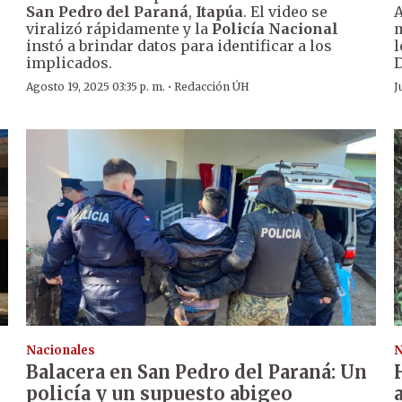
San Pedro del Paraná
,
Itapúa
. El video se
A
viralizó rápidamente y la
Policía Nacional
m
instó a brindar datos para identificar a los
l
implicados.
D
·
Agosto 19, 2025 03:35 p. m.
Redacción ÚH
J
Nacionales
N
Balacera en San Pedro del Paraná: Un
policía y un supuesto abigeo