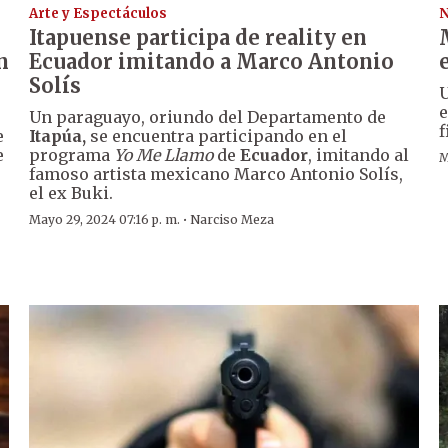
Arte y Espectáculos
N
Itapuense participa de reality en
n
Ecuador imitando a Marco Antonio
Solís
U
e
Un paraguayo, oriundo del Departamento de
f
e
Itapúa,
se encuentra participando en el
e
programa
Yo Me Llamo
de
Ecuador
, imitando al
M
famoso artista mexicano Marco Antonio Solís,
el ex Buki.
·
Mayo 29, 2024 07:16 p. m.
Narciso Meza