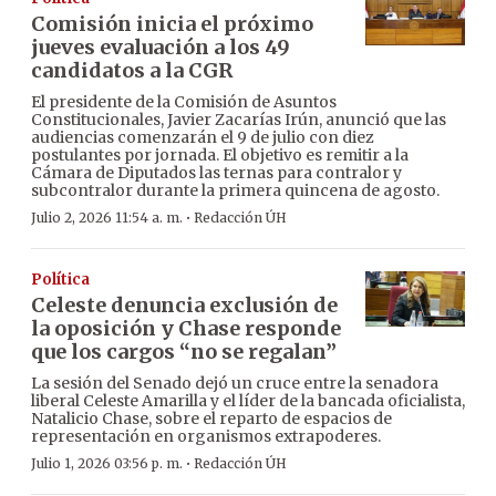
Comisión inicia el próximo
jueves evaluación a los 49
candidatos a la CGR
El presidente de la Comisión de Asuntos
Constitucionales, Javier Zacarías Irún, anunció que las
audiencias comenzarán el 9 de julio con diez
postulantes por jornada. El objetivo es remitir a la
Cámara de Diputados las ternas para contralor y
subcontralor durante la primera quincena de agosto.
·
Julio 2, 2026 11:54 a. m.
Redacción ÚH
Política
Celeste denuncia exclusión de
la oposición y Chase responde
que los cargos “no se regalan”
La sesión del Senado dejó un cruce entre la senadora
liberal Celeste Amarilla y el líder de la bancada oficialista,
Natalicio Chase, sobre el reparto de espacios de
representación en organismos extrapoderes.
·
Julio 1, 2026 03:56 p. m.
Redacción ÚH