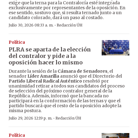
exige que la terna para la Contraloría esté integrada
exclusivamente por representantes de la oposición. En
ese sentido, sostuvo que, si resulta ternado junto a un
candidato colorado, dará un paso al costado.
·
Julio 30, 2026 08:33 a. m.
Redacción ÚH
Política
PLRA se aparta de la elección
del contralor y pide a la
oposición hacer lo mismo
Durante la sesión de la
Cámara de Senadores
, el
senador
Líder Amarilla
anunció que el Directorio del
Partido Liberal Radical Auténtico
resolvió por
unanimidad retirar a todos sus candidatos del proceso
de selección del próximo contralor general de la
República. Además, informó que la bancada no
participará en la conformación de las ternas y que el
partido buscará que el resto de la oposición adopte la
misma postura.
·
Julio 29, 2026 12:19 p. m.
Redacción ÚH
Política