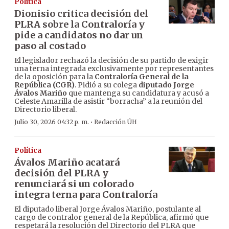
Política
Dionisio critica decisión del
PLRA sobre la Contraloría y
pide a candidatos no dar un
paso al costado
El legislador rechazó la decisión de su partido de exigir
una terna integrada exclusivamente por representantes
de la oposición para la
Contraloría General de la
República (CGR)
. Pidió a su colega
diputado Jorge
Ávalos Mariño
que mantenga su candidatura y acusó a
Celeste Amarilla de asistir “borracha” a la reunión del
Directorio liberal.
·
Julio 30, 2026 04:32 p. m.
Redacción ÚH
Política
Ávalos Mariño acatará
decisión del PLRA y
renunciará si un colorado
integra terna para Contraloría
El diputado liberal Jorge Ávalos Mariño, postulante al
cargo de contralor general de la República, afirmó que
respetará la resolución del Directorio del PLRA que