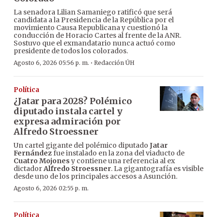
La senadora Lilian Samaniego ratificó que será
candidata a la Presidencia de la República por el
movimiento Causa Republicana y cuestionó la
conducción de Horacio Cartes al frente de la ANR.
Sostuvo que el exmandatario nunca actuó como
presidente de todos los colorados.
·
Agosto 6, 2026 05:56 p. m.
Redacción ÚH
Política
¿Jatar para 2028? Polémico
diputado instala cartel y
expresa admiración por
Alfredo Stroessner
Un cartel gigante del polémico diputado
Jatar
Fernández
fue instalado en la zona del viaducto de
Cuatro Mojones
y contiene una referencia al ex
dictador
Alfredo Stroessner
. La gigantografía es visible
desde uno de los principales accesos a Asunción.
Agosto 6, 2026 02:55 p. m.
Política