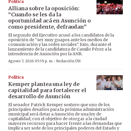
Política
Alliana sobre la oposición:
“Cuando se les da la
oportunidad acá en Asunción o
como presidente, defraudan”
El segundo del Ejecutivo acusó a los candidatos de la
oposición de “ser muy guapos ante los medios de
comunicación y las redes sociales”. Esto, durante el
lanzamiento de la candidatura de Camilo Pérez a la
intendencia de Asunción por la ANR.
·
Agosto 7, 2026 05:59 p. m.
Redacción ÚH
Política
Kemper plantea una ley de
capitalidad para fortalecer el
desarrollo de Asunción
El senador Patrick Kemper sostuvo que uno de los
principales desafíos para la próxima administración
municipal será dotar a Asunción de una ley de
capitalidad, con el objetivo de otorgar a la ciudad
mayores recursos para hacer frente a las demandas que
implica ser sede de los principales poderes del Estado y