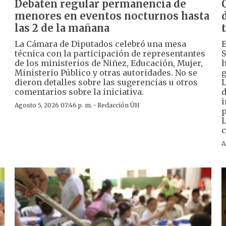
Debaten regular permanencia de
menores en eventos nocturnos hasta
las 2 de la mañana
La Cámara de Diputados celebró una mesa
E
técnica con la participación de representantes
S
de los ministerios de Niñez, Educación, Mujer,
h
Ministerio Público y otras autoridades. No se
g
dieron detalles sobre las sugerencias u otros
L
comentarios sobre la iniciativa.
d
i
·
Agosto 5, 2026 07:46 p. m.
Redacción ÚH
p
L
c
A