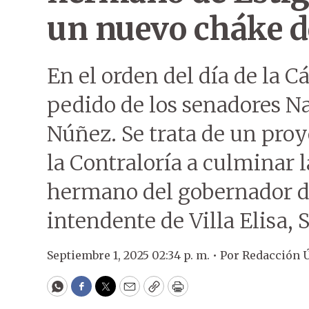
un nuevo cháke d
En el orden del día de la 
pedido de los senadores Na
Núñez. Se trata de un proy
la Contraloría a culminar l
hermano del gobernador de 
intendente de Villa Elisa, 
Septiembre 1, 2025 02:34 p. m. •
Por
Redacción 
WhatsApp
Facebook
Twitter
Email
Copy
Print