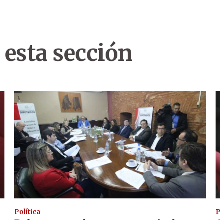
 esta sección
Política
P