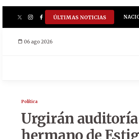
NACI
ÚLTIMAS NOTICIAS
twitter
instagram
facebook
tiktok
youtube
spotify
06 ago 2026
Política
Urgirán auditoría 
hermano de Estiga