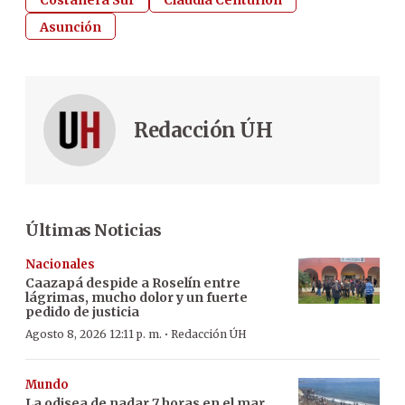
Costanera Sur
Claudia Centurión
Asunción
Redacción ÚH
Últimas Noticias
Nacionales
Caazapá despide a Roselín entre
lágrimas, mucho dolor y un fuerte
pedido de justicia
·
Agosto 8, 2026 12:11 p. m.
Redacción ÚH
Mundo
La odisea de nadar 7 horas en el mar