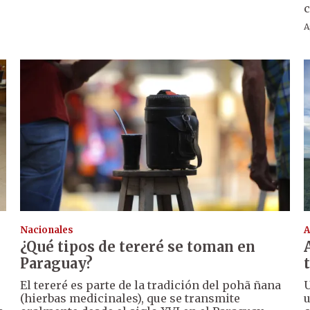
c
A
Nacionales
A
¿Qué tipos de tereré se toman en
Paraguay?
El tereré es parte de la tradición del pohã ñana
U
(hierbas medicinales), que se transmite
u