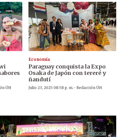
Economía
iwi
Paraguay conquista la Expo
sabores
Osaka de Japón con tereré y
ñandutí
·
ión ÚH
Julio 23, 2025 08:58 p. m.
Redacción ÚH