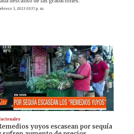
ada descanso de las grabaciones.
ebrero 3, 2023 03:37 p. m.
acionales
Remedios yuyos escasean por sequía
y sufren aumento de precios