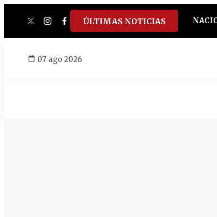
NACI
ÚLTIMAS NOTICIAS
twitter
instagram
facebook
tiktok
youtube
spotify
07 ago 2026