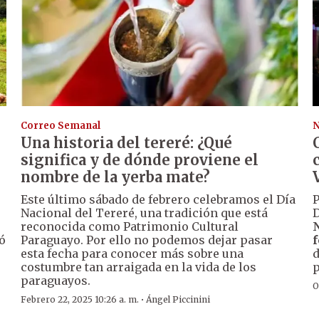
Correo Semanal
N
Una historia del tereré: ¿Qué
significa y de dónde proviene el
nombre de la yerba mate?
Este último sábado de febrero celebramos el Día
P
Nacional del Tereré, una tradición que está
reconocida como Patrimonio Cultural
N
ó
Paraguayo. Por ello no podemos dejar pasar
f
esta fecha para conocer más sobre una
d
costumbre tan arraigada en la vida de los
p
paraguayos.
O
·
Febrero 22, 2025 10:26 a. m.
Ángel Piccinini