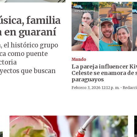
sica, familia
a en guaraní
a, el histórico grupo
ica como puente
Mundo
ctoria
La pareja influencer K
yectos que buscan
Celeste se enamora de 
paraguayos
·
Febrero 3, 2026 12:12 p. m.
Redacc