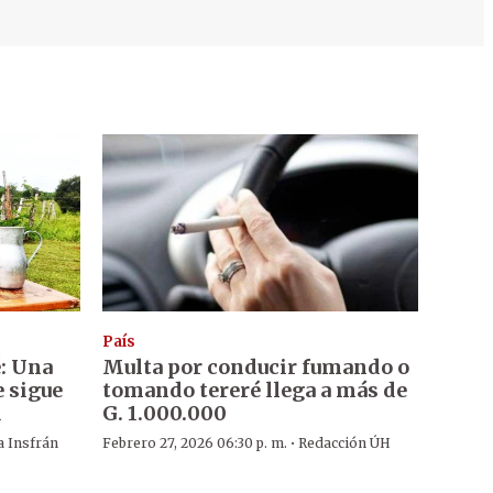
País
é: Una
Multa por conducir fumando o
e sigue
tomando tereré llega a más de
d
G. 1.000.000
·
a Insfrán
Febrero 27, 2026 06:30 p. m.
Redacción ÚH