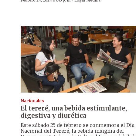
·
Febrero 24, 2024 07:43 p. m.
Edgar Medina
Nacionales
El tereré, una bebida estimulante,
digestiva y diurética
Este sábado 25 de febrero se conmemora el Día
Nacional del Tereré, la bebida insignia del