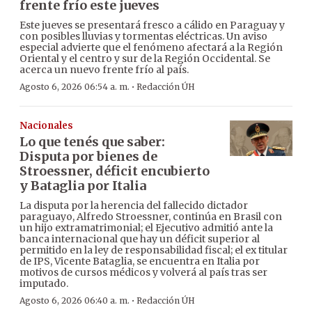
frente frío este jueves
Este jueves se presentará fresco a cálido en Paraguay y
con posibles lluvias y tormentas eléctricas. Un aviso
especial advierte que el fenómeno afectará a la Región
Oriental y el centro y sur de la Región Occidental. Se
acerca un nuevo frente frío al país.
·
Agosto 6, 2026 06:54 a. m.
Redacción ÚH
Nacionales
Lo que tenés que saber:
Disputa por bienes de
Stroessner, déficit encubierto
y Bataglia por Italia
La disputa por la herencia del fallecido dictador
paraguayo, Alfredo Stroessner, continúa en Brasil con
un hijo extramatrimonial; el Ejecutivo admitió ante la
banca internacional que hay un déficit superior al
permitido en la ley de responsabilidad fiscal; el ex titular
de IPS, Vicente Bataglia, se encuentra en Italia por
motivos de cursos médicos y volverá al país tras ser
imputado.
·
Agosto 6, 2026 06:40 a. m.
Redacción ÚH