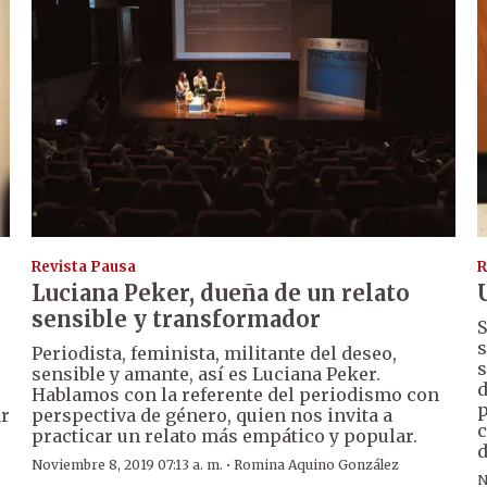
Revista Pausa
R
Luciana Peker, dueña de un relato
sensible y transformador
S
s
Periodista, feminista, militante del deseo,
s
sensible y amante, así es Luciana Peker.
d
Hablamos con la referente del periodismo con
p
ar
perspectiva de género, quien nos invita a
c
practicar un relato más empático y popular.
d
·
Noviembre 8, 2019 07:13 a. m.
Romina Aquino González
N