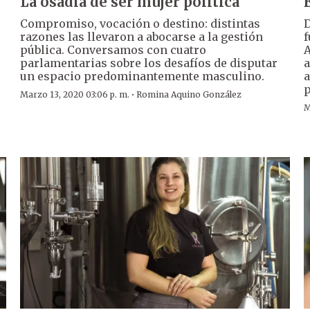
La osadía de ser mujer política
Compromiso, vocación o destino: distintas
D
razones las llevaron a abocarse a la gestión
f
pública. Conversamos con cuatro
A
parlamentarias sobre los desafíos de disputar
a
un espacio predominantemente masculino.
a
p
·
Marzo 13, 2020 03:06 p. m.
Romina Aquino González
M