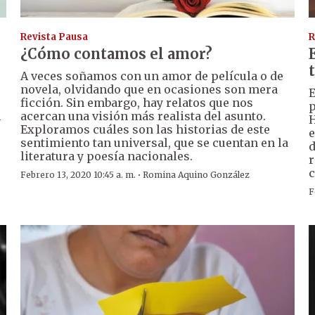
Revista Pausa
R
¿Cómo contamos el amor?
A veces soñamos con un amor de película o de
novela, olvidando que en ocasiones son mera
E
ficción. Sin embargo, hay relatos que nos
p
n
acercan una visión más realista del asunto.
H
Exploramos cuáles son las historias de este
e
sentimiento tan universal, que se cuentan en la
d
literatura y poesía nacionales.
r
c
·
Febrero 13, 2020 10:45 a. m.
Romina Aquino González
F