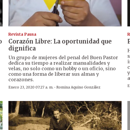
Revista Pausa
R
o
Corazón Libre: La oportunidad que
dignifica
H
s
Un grupo de mujeres del penal del Buen Pastor
i
dedica su tiempo a realizar manualidades y
c
velas, no solo como un hobby o un oficio, sino
y
como una forma de liberar sus almas y
a
corazones.
E
·
Enero 23, 2020 07:27 a. m.
Romina Aquino González