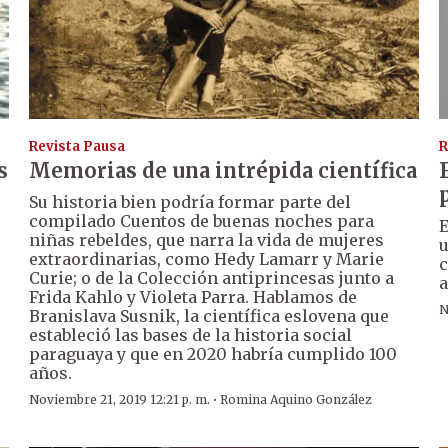
Revista Pausa
R
s
Memorias de una intrépida científica
Su historia bien podría formar parte del
compilado Cuentos de buenas noches para
E
niñas rebeldes, que narra la vida de mujeres
u
extraordinarias, como Hedy Lamarr y Marie
c
Curie; o de la Colección antiprincesas junto a
a
Frida Kahlo y Violeta Parra. Hablamos de
N
Branislava Susnik, la científica eslovena que
estableció las bases de la historia social
paraguaya y que en 2020 habría cumplido 100
años.
·
Noviembre 21, 2019 12:21 p. m.
Romina Aquino González