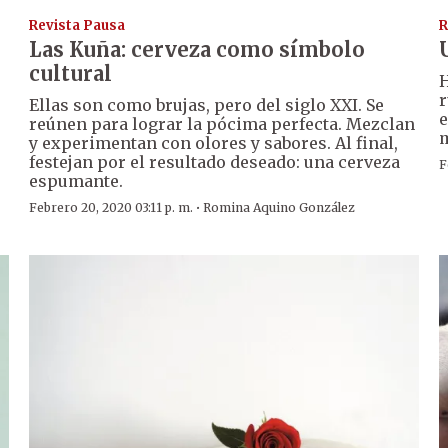
Revista Pausa
R
Las Kuña: cerveza como símbolo
cultural
H
r
Ellas son como brujas, pero del siglo XXI. Se
e
reúnen para lograr la pócima perfecta. Mezclan
m
y experimentan con olores y sabores. Al final,
festejan por el resultado deseado: una cerveza
F
espumante.
·
Febrero 20, 2020 03:11 p. m.
Romina Aquino González