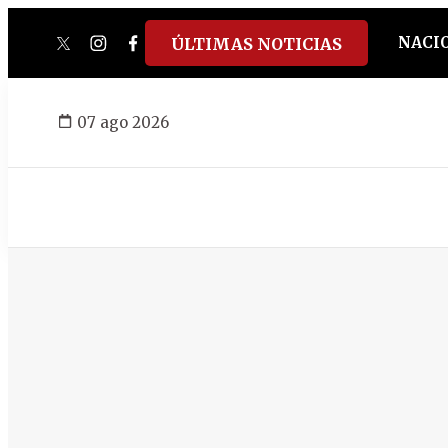
NACI
ÚLTIMAS NOTICIAS
twitter
instagram
facebook
tiktok
youtube
spotify
07 ago 2026