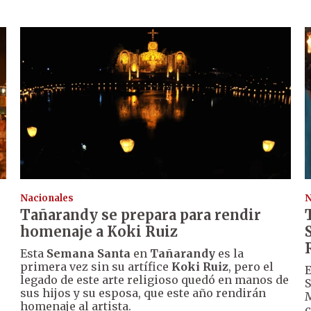
Nacionales
N
Tañarandy se prepara para rendir
homenaje a Koki Ruiz
Esta
Semana Santa
en
Tañarandy
es la
primera vez sin su artífice
Koki Ruiz
, pero el
E
legado de este arte religioso quedó en manos de
S
sus hijos y su esposa, que este año rendirán
M
homenaje al artista.
c