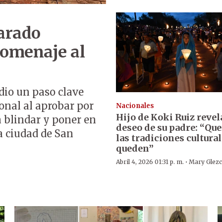
larado
homenaje al
dio un paso clave
onal al aprobar por
Nacionales
Hijo de Koki Ruiz revel
 blindar y poner en
deseo de su padre: “Que
la ciudad de San
las tradiciones cultura
queden”
·
Abril 4, 2026 01:31 p. m.
Mary Glez