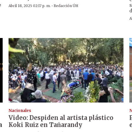
e
s
·
Abril 18, 2025 02:17 p. m.
Redacción ÚH
d
A
Nacionales
N
Video: Despiden al artista plástico
a
Koki Ruiz en Tañarandy