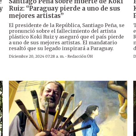
e
Santiago Peña sobre muerte de Koki
y
Ruiz: “Paraguay pierde a uno de sus
mejores artistas”
El presidente de la República, Santiago Peña, se
T
pronunció sobre el fallecimiento del artista
e
plástico Koki Ruiz y aseguró que el país pierde
R
a uno de sus mejores artistas. El mandatario
n
resaltó que su legado inspirará a Paraguay.
d
·
Diciembre 20, 2024 07:28 a. m.
Redacción ÚH
D