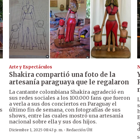
Arte y Espectáculos
N
Shakira compartió una foto de la
artesanía paraguaya que le regalaron
La cantante colombiana Shakira agradeció en
sus redes sociales a los 100.000 fans que fueron
L
a verla a sus dos conciertos en Paraguay el
s
s
último fin de semana, con fotografías de sus
h
shows, entre las cuales mostró una artesanía
E
nacional sobre ella y sus dos hijos.
q
d
·
Diciembre 1, 2025 08:43 p. m.
Redacción ÚH
S