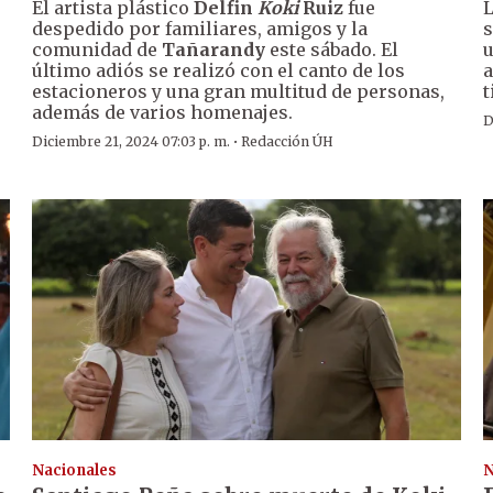
El artista plástico
Delfin
Koki
Ruiz
fue
L
despedido por familiares, amigos y la
s
comunidad de
Tañarandy
este sábado. El
u
último adiós se realizó con el canto de los
a
estacioneros y una gran multitud de personas,
t
además de varios homenajes.
D
·
Diciembre 21, 2024 07:03 p. m.
Redacción ÚH
Nacionales
N