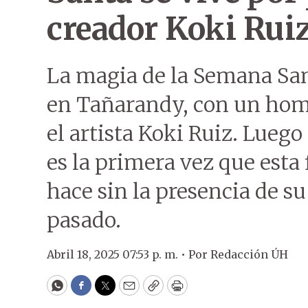
creador Koki Rui
La magia de la Semana Sant
en Tañarandy, con un home
el artista Koki Ruiz. Luego
es la primera vez que esta f
hace sin la presencia de su
pasado.
Abril 18, 2025 07:53 p. m. •
Por
Redacción ÚH
WhatsApp
Facebook
Twitter
Email
Copy
Print