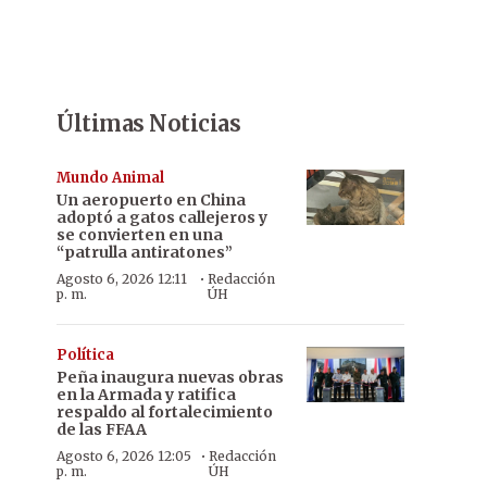
Últimas Noticias
Mundo Animal
Un aeropuerto en China
adoptó a gatos callejeros y
se convierten en una
“patrulla antiratones”
·
Agosto 6, 2026 12:11
Redacción
p. m.
ÚH
Política
Peña inaugura nuevas obras
en la Armada y ratifica
respaldo al fortalecimiento
de las FFAA
·
Agosto 6, 2026 12:05
Redacción
p. m.
ÚH