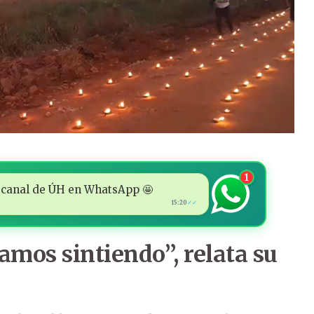
1
 al canal de ÚH en WhatsApp 🤩
15:20
✓✓
tamos sintiendo”, relata su