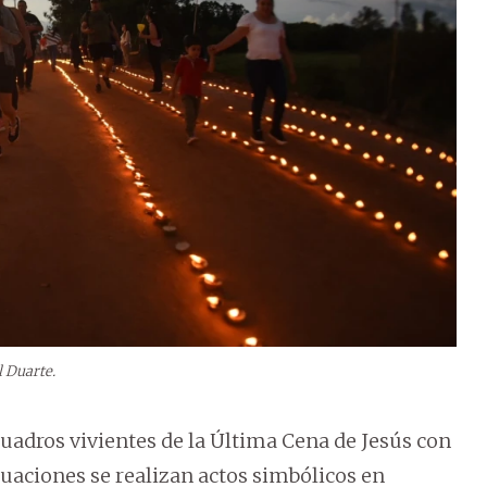
l Duarte.
uadros vivientes de la Última Cena de Jesús con
tuaciones se realizan actos simbólicos en