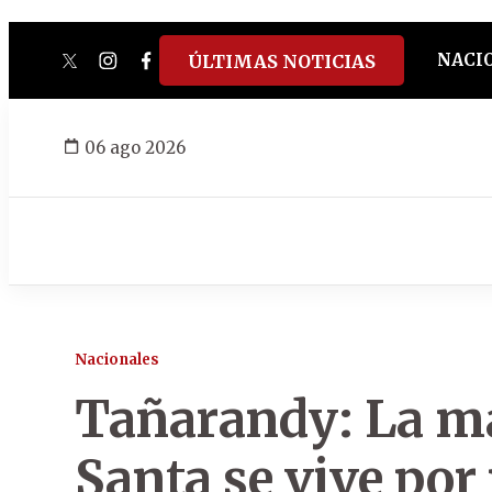
NACI
ÚLTIMAS NOTICIAS
twitter
instagram
facebook
tiktok
youtube
spotify
06 ago 2026
Nacionales
Tañarandy: La ma
Santa se vive por