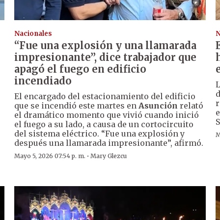
Nacionales
N
“Fue una explosión y una llamarada
r
impresionante”, dice trabajador que
apagó el fuego en edificio
incendiado
d
El encargado del estacionamiento del edificio
r
que se incendió este martes en
Asunción
relató
e
el dramático momento que vivió cuando inició
S
el fuego a su lado, a causa de un cortocircuito
del sistema eléctrico. “Fue una explosión y
M
después una llamarada impresionante”, afirmó.
·
Mayo 5, 2026 07:54 p. m.
Mary Glezcu