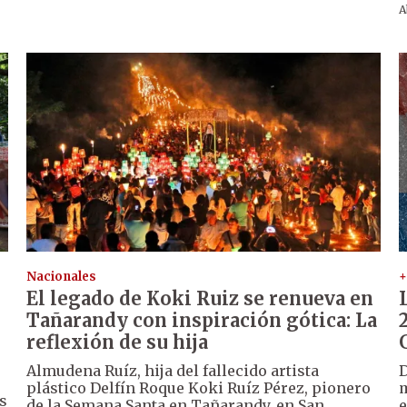
A
Nacionales
+
El legado de Koki Ruiz se renueva en
Tañarandy con inspiración gótica: La
reflexión de su hija
Almudena Ruíz, hija del fallecido artista
D
plástico Delfín Roque Koki Ruíz Pérez, pionero
m
s
de la Semana Santa en Tañarandy, en San
e