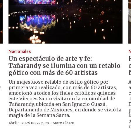
Nacionales
N
Un espectáculo de arte y fe:
Tañarandy se ilumina con un retablo
gótico con más de 60 artistas
Un majestuoso retablo de estilo gótico por
A
e,
primera vez realizado, con más de 60 artistas,
a
emocionó a todos los fieles católicos quienes
c
este Viernes Santo visitaron la comunidad de
T
Tañarandy, ubicada en San Ignacio Guazú,
D
Departamento de Misiones, en donde se vivió la
p
magia de la Semana Santa.
l
o
·
Abril 3, 2026 08:27 p. m.
Mary Glezcu
r