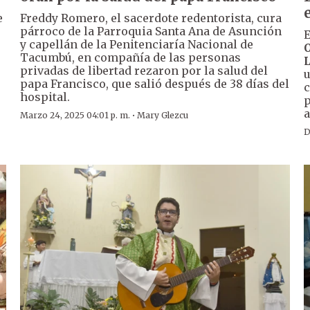
e
Freddy Romero, el sacerdote redentorista, cura
párroco de la Parroquia Santa Ana de Asunción
E
y capellán de la Penitenciaría Nacional de
O
Tacumbú, en compañía de las personas
privadas de libertad rezaron por la salud del
u
papa Francisco, que salió después de 38 días del
c
hospital.
p
a
·
Marzo 24, 2025 04:01 p. m.
Mary Glezcu
D