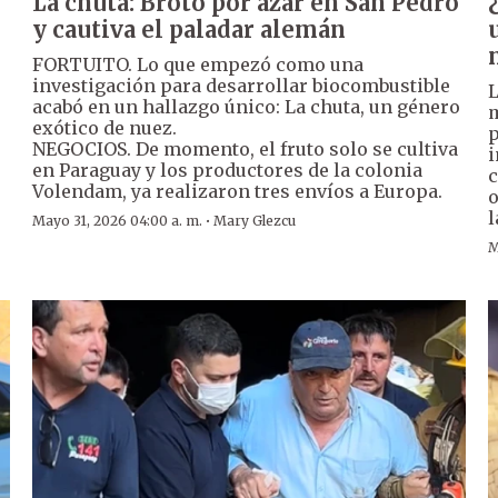
La chuta: Brotó por azar en San Pedro
y cautiva el paladar alemán
FORTUITO. Lo que empezó como una
investigación para desarrollar biocombustible
L
acabó en un hallazgo único: La chuta, un género
m
exótico de nuez.
p
NEGOCIOS. De momento, el fruto solo se cultiva
i
en Paraguay y los productores de la colonia
c
Volendam, ya realizaron tres envíos a Europa.
o
l
·
Mayo 31, 2026 04:00 a. m.
Mary Glezcu
M