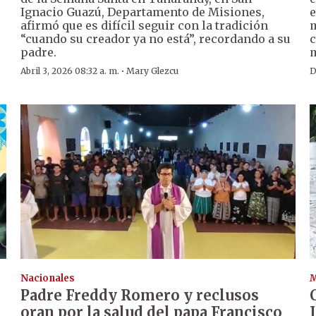
Ignacio Guazú, Departamento de Misiones,
e
afirmó que es difícil seguir con la tradición
m
“cuando su creador ya no está”, recordando a su
c
padre.
m
·
Abril 3, 2026 08:32 a. m.
Mary Glezcu
D
Nacionales
M
Padre Freddy Romero y reclusos
oran por la salud del papa Francisco