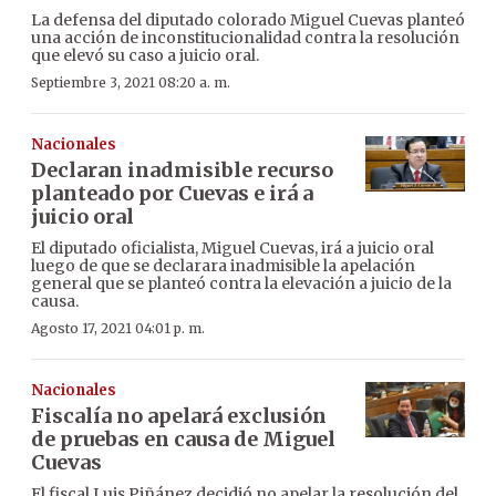
La defensa del diputado colorado Miguel Cuevas planteó
una acción de inconstitucionalidad contra la resolución
que elevó su caso a juicio oral.
Septiembre 3, 2021 08:20 a. m.
Nacionales
Declaran inadmisible recurso
planteado por Cuevas e irá a
juicio oral
El diputado oficialista, Miguel Cuevas, irá a juicio oral
luego de que se declarara inadmisible la apelación
general que se planteó contra la elevación a juicio de la
causa.
Agosto 17, 2021 04:01 p. m.
Nacionales
Fiscalía no apelará exclusión
de pruebas en causa de Miguel
Cuevas
El fiscal Luis Piñánez decidió no apelar la resolución del