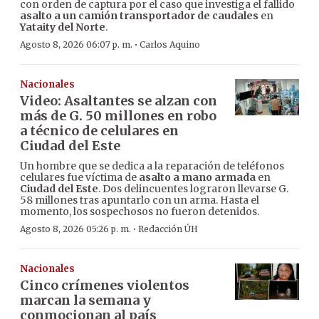
con orden de captura por el caso que investiga el fallido
asalto a un camión transportador de caudales
en
Yataity del Norte
.
·
Agosto 8, 2026 06:07 p. m.
Carlos Aquino
Nacionales
Video: Asaltantes se alzan con
más de G. 50 millones en robo
a técnico de celulares en
Ciudad del Este
Un hombre que se dedica a la reparación de teléfonos
celulares fue víctima de
asalto a mano armada
en
Ciudad del Este
. Dos delincuentes lograron llevarse G.
58 millones tras apuntarlo con un arma. Hasta el
momento, los sospechosos no fueron detenidos.
·
Agosto 8, 2026 05:26 p. m.
Redacción ÚH
Nacionales
Cinco crímenes violentos
marcan la semana y
conmocionan al país