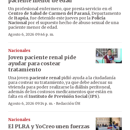
paciente menor de edad
Un profesional enfermero, que presta servicio en el
Centro de Salud de Carmen del Paraná
, Departamento
de
Itapúa
, fue detenido este jueves por la
Policía
Nacional
por el supuesto hecho de abuso sexual de una
paciente menor de edad.
Agosto 6, 2026 09:46 p. m.
Nacionales
Joven paciente renal pide
ayudar para costear
tratamiento
Una joven
paciente renal
pidió ayuda a la ciudadanía
para costear su tratamiento, ya que debe adecuar su
vivienda para poder realizarse la diálisis peritoneal,
además de los costosos medicamentos que están en
falta en el
Instituto de Previsión Social
(
IPS
).
·
Agosto 6, 2026 09:14 p. m.
Redacción ÚH
Nacionales
El PLRA y YoCreo unen fuerzas