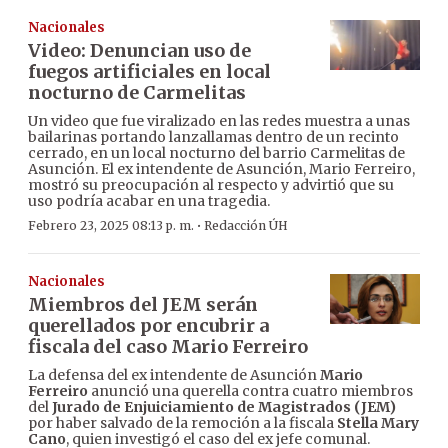
Nacionales
Video: Denuncian uso de
fuegos artificiales en local
nocturno de Carmelitas
Un video que fue viralizado en las redes muestra a unas
bailarinas portando lanzallamas dentro de un recinto
cerrado, en un local nocturno del barrio Carmelitas de
Asunción. El ex intendente de Asunción, Mario Ferreiro,
mostró su preocupación al respecto y advirtió que su
uso podría acabar en una tragedia.
·
Febrero 23, 2025 08:13 p. m.
Redacción ÚH
Nacionales
Miembros del JEM serán
querellados por encubrir a
fiscala del caso Mario Ferreiro
La defensa del ex intendente de Asunción
Mario
Ferreiro
anunció una querella contra cuatro miembros
del
Jurado de Enjuiciamiento de Magistrados (JEM)
por haber salvado de la remoción a la fiscala
Stella Mary
Cano
, quien investigó el caso del ex jefe comunal.