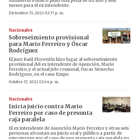
Ministerio Público pidió una pena de un año y seis
meses para el ex intendente.
Diciembre 15, 2022 02:37 p. m.
Nacionales
Sobreseimiento provisional
para Mario Ferreiro y Óscar
Rodríguez
El juez Raúl Florentín hizo lugar al sobreseimiento
provisional del ex intendente de Asunción, Mario
Ferreiro, y el actual jefe comunal, Óscar Nenecho
Rodríguez, en el caso Empo.
Octubre 17, 2022 02:44 p. m.
Nacionales
Inicia juicio contra Mario
Ferreiro por caso de presunta
caja paralela
El ex intendente de Asunción Mario Ferreiro y otras seis
personas afrontan un juicio oral y público a partir de
este viernes por el caso de una presunta caja paralela en