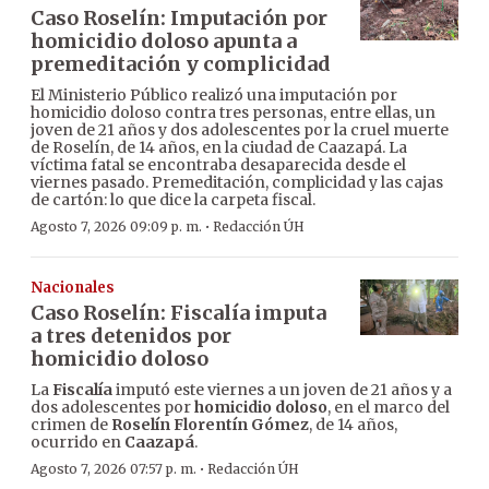
Caso Roselín: Imputación por
homicidio doloso apunta a
premeditación y complicidad
El Ministerio Público realizó una imputación por
homicidio doloso contra tres personas, entre ellas, un
joven de 21 años y dos adolescentes por la cruel muerte
de Roselín, de 14 años, en la ciudad de Caazapá. La
víctima fatal se encontraba desaparecida desde el
viernes pasado. Premeditación, complicidad y las cajas
de cartón: lo que dice la carpeta fiscal.
·
Agosto 7, 2026 09:09 p. m.
Redacción ÚH
Nacionales
Caso Roselín: Fiscalía imputa
a tres detenidos por
homicidio doloso
La
Fiscalía
imputó este viernes a un joven de 21 años y a
dos adolescentes por
homicidio doloso
, en el marco del
crimen de
Roselín Florentín Gómez
, de 14 años,
ocurrido en
Caazapá
.
·
Agosto 7, 2026 07:57 p. m.
Redacción ÚH