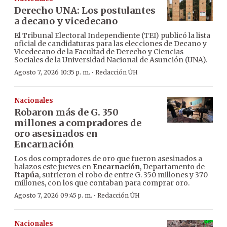
Derecho UNA: Los postulantes
a decano y vicedecano
El Tribunal Electoral Independiente (TEI) publicó la lista
oficial de candidaturas para las elecciones de Decano y
Vicedecano de la Facultad de Derecho y Ciencias
Sociales de la Universidad Nacional de Asunción (UNA).
·
Agosto 7, 2026 10:35 p. m.
Redacción ÚH
Nacionales
Robaron más de G. 350
millones a compradores de
oro asesinados en
Encarnación
Los dos compradores de oro que fueron asesinados a
balazos este jueves en
Encarnación
, Departamento de
Itapúa
, sufrieron el robo de entre G. 350 millones y 370
millones, con los que contaban para comprar oro.
·
Agosto 7, 2026 09:45 p. m.
Redacción ÚH
Nacionales