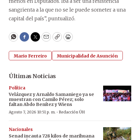
menos en Diputados. Iba a ser una resistencia
sangrienta a la que no se le puede someter a una
capital del país”, puntualizó.
WhatsApp
Facebook
Twitter
Email
Copy
Print
Mario Ferreiro
Municipalidad de Asunción
Últimas Noticias
Política
Velázquez y Arnaldo Samaniego ya se
muestran con Camilo Pérez; solo
faltan Abdo Benítez y Wiens
·
Agosto 7, 2026 10:51 p. m.
Redacción ÚH
Nacionales
Senad incauta 728 kilos de marihuana