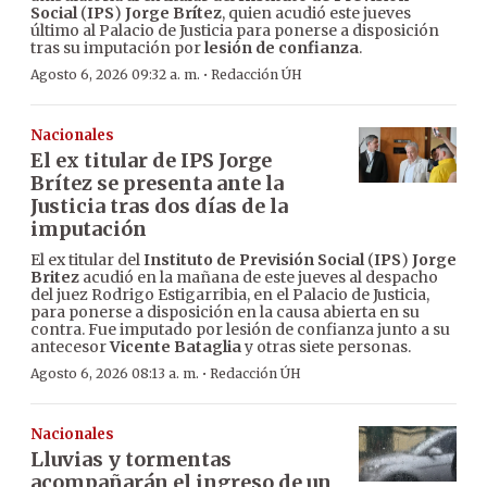
Social
(
IPS
)
Jorge Brítez
, quien acudió este jueves
último al Palacio de Justicia para ponerse a disposición
tras su imputación por
lesión de confianza
.
·
Agosto 6, 2026 09:32 a. m.
Redacción ÚH
Nacionales
El ex titular de IPS Jorge
Brítez se presenta ante la
Justicia tras dos días de la
imputación
El ex titular del
Instituto de Previsión Social
(
IPS
)
Jorge
Britez
acudió en la mañana de este jueves al despacho
del juez Rodrigo Estigarribia, en el Palacio de Justicia,
para ponerse a disposición en la causa abierta en su
contra. Fue imputado por lesión de confianza junto a su
antecesor
Vicente Bataglia
y otras siete personas.
·
Agosto 6, 2026 08:13 a. m.
Redacción ÚH
Nacionales
Lluvias y tormentas
acompañarán el ingreso de un