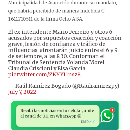
Municipalidad de Asunción durante su mandato,
que habría percibido de manera indebida G.
1.611.710.511 de la firma Ocho A SA.
El ex intendente Mario Ferreiro y otros 6
acusados por supuestos coacción y coacción
grave, lesión de confianza y tráfico de
influencias, afrontarán juicio entre el 6 y 9
de setiembre, a las 8:30. Conforman el
Tribunal de Sentencia Yolanda Morel,
Claudia Criscioni y Elsa García.
pic.twitter.com/ZKYYI1nsz8
— Raúl Ramírez Bogado (@Raulramirezpy)
July 7, 2022
Recibí las noticias en tu celular, unite
1
al canal de ÚH en WhatsApp 🤩
✓✓
13:59