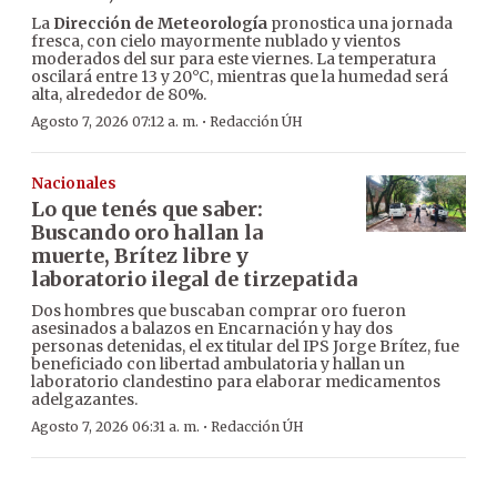
La
Dirección de Meteorología
pronostica una jornada
fresca, con cielo mayormente nublado y vientos
moderados del sur para este viernes. La temperatura
oscilará entre 13 y 20°C, mientras que la humedad será
alta, alrededor de 80%.
·
Agosto 7, 2026 07:12 a. m.
Redacción ÚH
Nacionales
Lo que tenés que saber:
Buscando oro hallan la
muerte, Brítez libre y
laboratorio ilegal de tirzepatida
Dos hombres que buscaban comprar oro fueron
asesinados a balazos en Encarnación y hay dos
personas detenidas, el ex titular del IPS Jorge Brítez, fue
beneficiado con libertad ambulatoria y hallan un
laboratorio clandestino para elaborar medicamentos
adelgazantes.
·
Agosto 7, 2026 06:31 a. m.
Redacción ÚH