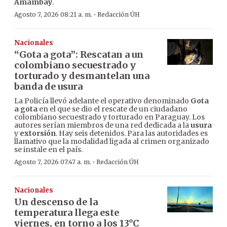
Amambay
.
·
Agosto 7, 2026 08:21 a. m.
Redacción ÚH
Nacionales
“Gota a gota”: Rescatan a un
colombiano secuestrado y
torturado y desmantelan una
banda de usura
La Policía llevó adelante el operativo denominado
Gota
a gota
en el que se dio el rescate de un ciudadano
colombiano secuestrado y torturado en Paraguay. Los
autores serían miembros de una red dedicada a la
usura
y
extorsión
. Hay seis detenidos. Para las autoridades es
llamativo que la modalidad ligada al crimen organizado
se instale en el país.
·
Agosto 7, 2026 07:47 a. m.
Redacción ÚH
Nacionales
Un descenso de la
temperatura llega este
viernes, en torno a los 13°C