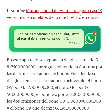
Lea más
:
Municipalidad de Asunción gastó casi 13
veces más en sueldos de lo que invirtió en obras
Recibí las noticias en tu celular, unite
1
al canal de ÚH en WhatsApp 🤩
✓✓
17:08
En este apartado se expone la deuda capital de G.
817.500.000.000 que sigue debiendo la Comuna por
las distintas emisiones de bonos. Esta deuda se
desglosa en varias emisiones, incluyendo el bono
G5, por G. 12.500.000.000; el bono G6, por G.
50.000.000.000; el bono G7, por G. 200.000.000.000;
las dos emisiones del bono G8, G. 360.000.000.000,
y el bono G9, que alcanza G. 195.000.000.000.