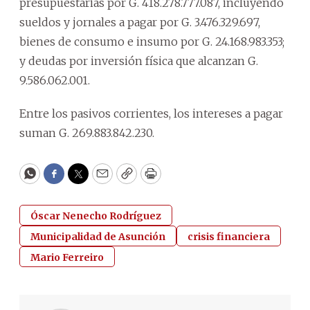
presupuestarias por G. 418.278.777.087, incluyendo
sueldos y jornales a pagar por G. 3.476.329.697,
bienes de consumo e insumo por G. 24.168.983.353;
y deudas por inversión física que alcanzan G.
9.586.062.001.
Entre los pasivos corrientes, los intereses a pagar
suman G. 269.883.842.230.
WhatsApp
Facebook
Twitter
Email
Copy
Print
Óscar Nenecho Rodríguez
Municipalidad de Asunción
crisis financiera
Mario Ferreiro