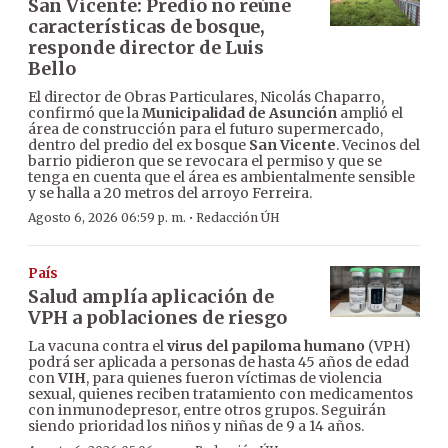
San Vicente: Predio no reúne
características de bosque,
responde director de Luis
Bello
El director de Obras Particulares, Nicolás Chaparro,
confirmó que la
Municipalidad de Asunción
amplió el
área de construcción para el futuro supermercado,
dentro del predio del ex bosque
San Vicente
. Vecinos del
barrio pidieron que se revocara el permiso y que se
tenga en cuenta que el área es ambientalmente sensible
y se halla a 20 metros del arroyo Ferreira.
·
Agosto 6, 2026 06:59 p. m.
Redacción ÚH
País
Salud amplía aplicación de
VPH a poblaciones de riesgo
La vacuna contra el
virus del papiloma humano
(VPH)
podrá ser aplicada a personas de hasta 45 años de edad
con
VIH
, para quienes fueron víctimas de violencia
sexual, quienes reciben tratamiento con medicamentos
con inmunodepresor, entre otros grupos. Seguirán
siendo prioridad los niños y niñas de 9 a 14 años.