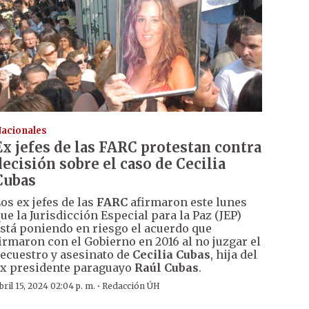
acionales
Ex jefes de las FARC protestan contra
decisión sobre el caso de Cecilia
Cubas
os ex jefes de las
FARC
afirmaron este lunes
ue la Jurisdicción Especial para la Paz (JEP)
stá poniendo en riesgo el acuerdo que
irmaron con el Gobierno en 2016 al no juzgar el
ecuestro y asesinato de
Cecilia Cubas
, hija del
x presidente paraguayo
Raúl Cubas
.
·
bril 15, 2024 02:04 p. m.
Redacción ÚH