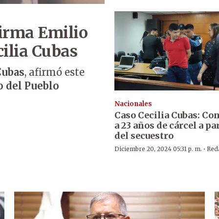
firma Emilio
ilia Cubas
Cubas
, afirmó este
o del Pueblo
Nacionales
Caso Cecilia Cubas: C
a 23 años de cárcel a pa
del secuestro
·
Diciembre 20, 2024 05:31 p. m.
Red