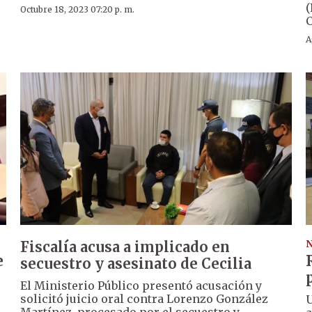
(
Octubre 18, 2023 07:20 p. m.
C
A
Fiscalía acusa a implicado en
N
e
secuestro y asesinato de Cecilia
El Ministerio Público presentó acusación y
solicitó juicio oral contra Lorenzo González
U
Martínez, procesado por el secuestro y