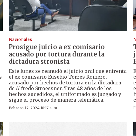
Nacionales
N
Prosigue juicio a ex comisario
acusado por tortura durante la
dictadura stronista
Este lunes se reanudó el juicio oral que enfrenta
E
s
el ex comisario Eusebio Torres Romero,
c
acusado por hechos de tortura en la dictadura
e
de Alfredo Stroessner. Tras 48 años de los
e
hechos sucedidos, el uniformado es juzgado y
h
sigue el proceso de manera telemática.
c
Febrero 12, 2024 10:17 a. m.
F