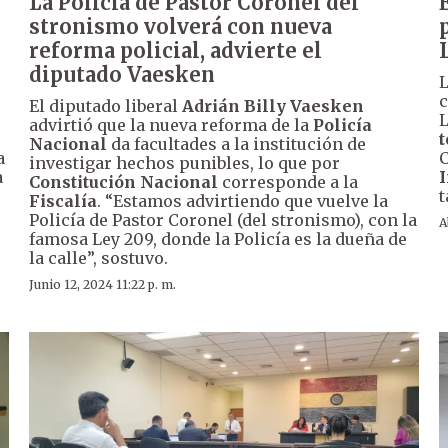
La Policía de Pastor Coronel del
stronismo volverá con nueva
reforma policial, advierte el
diputado Vaesken
L
c
El diputado liberal
Adrián Billy Vaesken
L
advirtió que la nueva reforma de la
Policía
t
Nacional
da facultades a la institución de
a
C
investigar hechos punibles, lo que por
a
I
Constitución Nacional
corresponde a la
t
Fiscalía
. “Estamos advirtiendo que vuelve la
Policía de Pastor Coronel (del stronismo), con la
A
famosa Ley 209, donde la Policía es la dueña de
la calle”, sostuvo.
Junio 12, 2024 11:22 p. m.