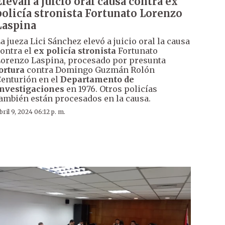
Elevan a juicio oral causa contra ex
policía stronista Fortunato Lorenzo
Laspina
a jueza Lici Sánchez elevó a juicio oral la causa
ontra el
ex policía stronista
Fortunato
orenzo Laspina, procesado por presunta
ortura
contra Domingo Guzmán Rolón
enturión en el
Departamento de
nvestigaciones
en 1976. Otros policías
ambién están procesados en la causa.
bril 9, 2024 06:12 p. m.