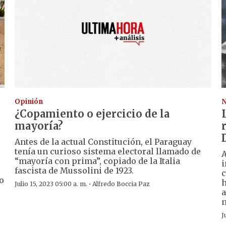
Opinión
N
¿Copamiento o ejercicio de la
mayoría?
Antes de la actual Constitución, el Paraguay
tenía un curioso sistema electoral llamado de
A
“mayoría con prima”, copiado de la Italia
i
fascista de Mussolini de 1923.
c
o
h
·
Julio 15, 2023 05:00 a. m.
Alfredo Boccia Paz
a
n
J