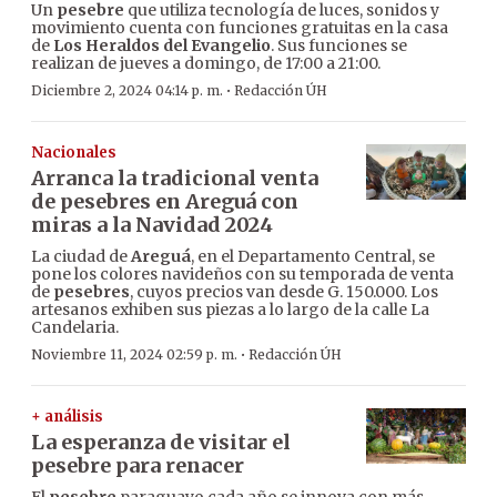
Un
pesebre
que utiliza tecnología de luces, sonidos y
movimiento cuenta con funciones gratuitas en la casa
de
Los Heraldos del Evangelio
. Sus funciones se
realizan de jueves a domingo, de 17:00 a 21:00.
·
Diciembre 2, 2024 04:14 p. m.
Redacción ÚH
Nacionales
Arranca la tradicional venta
de pesebres en Areguá con
miras a la Navidad 2024
La ciudad de
Areguá
, en el Departamento Central, se
pone los colores navideños con su temporada de venta
de
pesebres
, cuyos precios van desde G. 150.000. Los
artesanos exhiben sus piezas a lo largo de la calle La
Candelaria.
·
Noviembre 11, 2024 02:59 p. m.
Redacción ÚH
+ análisis
La esperanza de visitar el
pesebre para renacer
El
pesebre
paraguayo cada año se innova con más