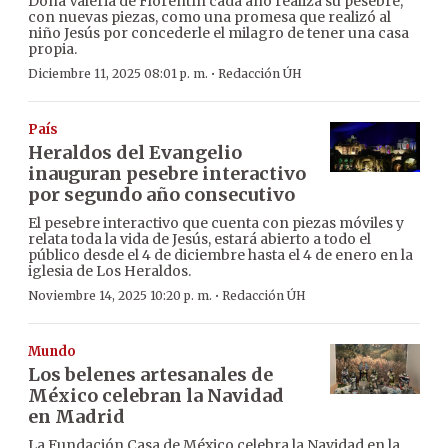
Doña Valeria de Florentín cada año realiza su pesebre,
con nuevas piezas, como una promesa que realizó al
niño Jesús por concederle el milagro de tener una casa
propia.
·
Diciembre 11, 2025 08:01 p. m.
Redacción ÚH
País
Heraldos del Evangelio
inauguran pesebre interactivo
por segundo año consecutivo
El pesebre interactivo que cuenta con piezas móviles y
relata toda la vida de Jesús, estará abierto a todo el
público desde el 4 de diciembre hasta el 4 de enero en la
iglesia de Los Heraldos.
·
Noviembre 14, 2025 10:20 p. m.
Redacción ÚH
Mundo
Los belenes artesanales de
México celebran la Navidad
en Madrid
La Fundación Casa de México celebra la Navidad en la