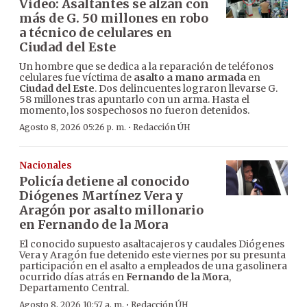
Video: Asaltantes se alzan con
más de G. 50 millones en robo
a técnico de celulares en
Ciudad del Este
Un hombre que se dedica a la reparación de teléfonos
celulares fue víctima de
asalto a mano armada
en
Ciudad del Este
. Dos delincuentes lograron llevarse G.
58 millones tras apuntarlo con un arma. Hasta el
momento, los sospechosos no fueron detenidos.
·
Agosto 8, 2026 05:26 p. m.
Redacción ÚH
Nacionales
Policía detiene al conocido
Diógenes Martínez Vera y
Aragón por asalto millonario
en Fernando de la Mora
El conocido supuesto asaltacajeros y caudales Diógenes
Vera y Aragón fue detenido este viernes por su presunta
participación en el asalto a empleados de una gasolinera
ocurrido días atrás en
Fernando de la Mora
,
Departamento Central.
·
Agosto 8, 2026 10:57 a. m.
Redacción ÚH