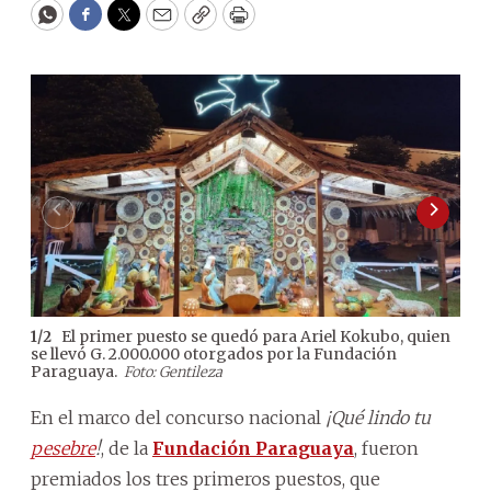
WhatsApp
Facebook
Twitter
Email
Copy
Print
El primer puesto se quedó para Ariel Kokubo, quien
1
/
2
2
/
2
se llevó G. 2.000.000 otorgados por la Fundación
cons
Paraguaya.
terc
Foto: Gentileza
En el marco del concurso nacional
¡Qué lindo tu
pesebre
!
, de la
Fundación Paraguaya
, fueron
premiados los tres primeros puestos, que