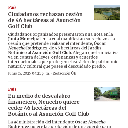
País
Ciudadanos rechazan cesión
de 46 hectáreas al Asunción
Golf Club
Ciudadanos organizados presentaron una nota en la
Junta Municipal
en la cual manifiestan su rechazo a la
cesión que pretende realizar el intendente,
Óscar
Nenecho
Rodríguez
, de 46 hectáreas del
Jardín
Botánico
al
Asunción Golf Club
. Alegan que la iniciativa
va en contra de leyes, ordenanzas y acuerdos
internacionales que protegen el carácter de patrimonio
natural y cultural que posee el descuidado predio.
·
Junio 17, 2025 04:21 p. m.
Redacción ÚH
País
En medio de descalabro
financiero, Nenecho quiere
ceder 46 hectáreas del
Botánico al Asunción Golf Club
La administración del intendente
Óscar
Nenecho
Rodríguez
quiere la aprobación de un acuerdo para