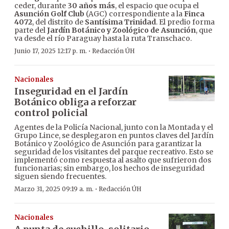
ceder, durante
30 años más
, el espacio que ocupa el
Asunción Golf Club
(AGC) correspondiente a la
Finca
4072
, del distrito de
Santísima Trinidad
. El predio forma
parte del
Jardín Botánico y Zoológico de Asunción
, que
va desde el río Paraguay hasta la ruta Transchaco.
·
Junio 17, 2025 12:17 p. m.
Redacción ÚH
Nacionales
Inseguridad en el Jardín
Botánico obliga a reforzar
control policial
Agentes de la Policía Nacional, junto con la Montada y el
Grupo Lince, se desplegaron en puntos claves del Jardín
Botánico y Zoológico de Asunción para garantizar la
seguridad de los visitantes del parque recreativo. Esto se
implementó como respuesta al asalto que sufrieron dos
funcionarias; sin embargo, los hechos de inseguridad
siguen siendo frecuentes.
·
Marzo 31, 2025 09:19 a. m.
Redacción ÚH
Nacionales