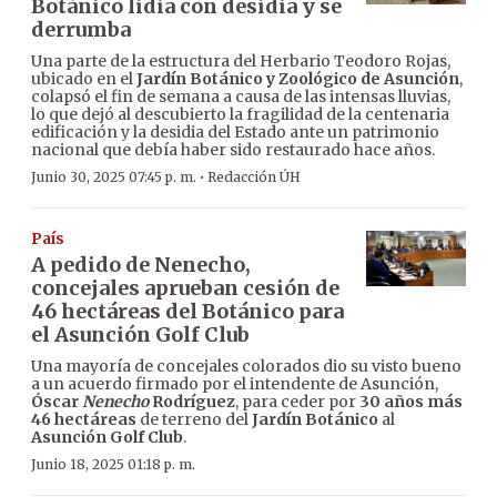
Botánico lidia con desidia y se
derrumba
Una parte de la estructura del Herbario Teodoro Rojas,
ubicado en el
Jardín Botánico y Zoológico de Asunción
,
colapsó el fin de semana a causa de las intensas lluvias,
lo que dejó al descubierto la fragilidad de la centenaria
edificación y la desidia del Estado ante un patrimonio
nacional que debía haber sido restaurado hace años.
·
Junio 30, 2025 07:45 p. m.
Redacción ÚH
País
A pedido de Nenecho,
concejales aprueban cesión de
46 hectáreas del Botánico para
el Asunción Golf Club
Una mayoría de concejales colorados dio su visto bueno
a un acuerdo firmado por el intendente de Asunción,
Óscar
Nenecho
Rodríguez
, para ceder por
30 años más
46 hectáreas
de terreno del
Jardín Botánico
al
Asunción Golf Club
.
Junio 18, 2025 01:18 p. m.