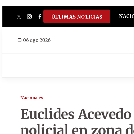
NACI
ÚLTIMAS NOTICIAS
twitter
instagram
facebook
tiktok
youtube
spotify
06 ago 2026
Nacionales
Euclides Acevedo 
policial en zona 