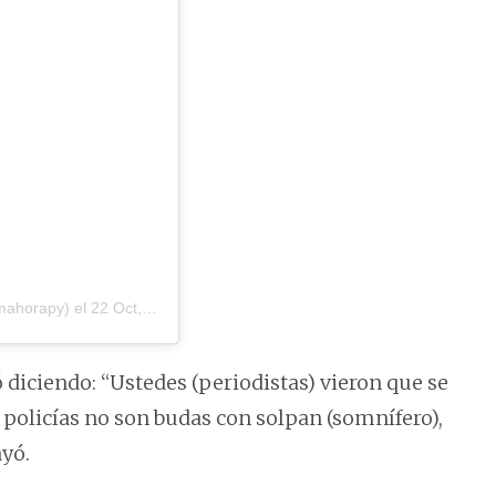
imahorapy)
el
22 Oct, 2019 a las 7:33 PDT
 diciendo: “Ustedes (periodistas) vieron que se
os policías no son budas con solpan (somnífero),
yó.