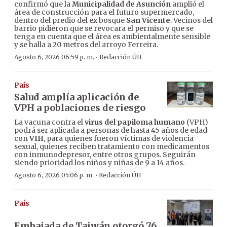
confirmó que la
Municipalidad de Asunción
amplió el
área de construcción para el futuro supermercado,
dentro del predio del ex bosque
San Vicente
. Vecinos del
barrio pidieron que se revocara el permiso y que se
tenga en cuenta que el área es ambientalmente sensible
y se halla a 20 metros del arroyo Ferreira.
·
Agosto 6, 2026 06:59 p. m.
Redacción ÚH
País
Salud amplía aplicación de
VPH a poblaciones de riesgo
La vacuna contra el
virus del papiloma humano
(VPH)
podrá ser aplicada a personas de hasta 45 años de edad
con
VIH
, para quienes fueron víctimas de violencia
sexual, quienes reciben tratamiento con medicamentos
con inmunodepresor, entre otros grupos. Seguirán
siendo prioridad los niños y niñas de 9 a 14 años.
·
Agosto 6, 2026 05:06 p. m.
Redacción ÚH
País
Embajada de Taiwán otorgó 76