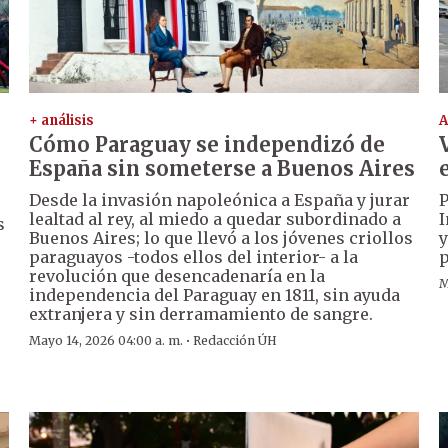
+ análisis
A
Cómo Paraguay se independizó de
España sin someterse a Buenos Aires
Desde la invasión napoleónica a España y jurar
P
lealtad al rey, al miedo a quedar subordinado a
I
s
Buenos Aires; lo que llevó a los jóvenes criollos
y
paraguayos -todos ellos del interior- a la
p
revolución que desencadenaría en la
M
independencia del Paraguay en 1811, sin ayuda
extranjera y sin derramamiento de sangre.
·
Mayo 14, 2026 04:00 a. m.
Redacción ÚH