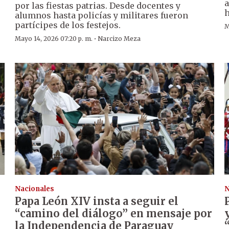
a
por las fiestas patrias. Desde docentes y
h
alumnos hasta policías y militares fueron
partícipes de los festejos.
M
·
Mayo 14, 2026 07:20 p. m.
Narcizo Meza
Nacionales
N
Papa León XIV insta a seguir el
“camino del diálogo” en mensaje por
la Independencia de Paraguay