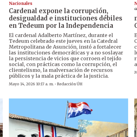
Nacionales
N
Cardenal expone la corrupción,
desigualdad e instituciones débiles
en Tedeum por la Independencia
El cardenal Adalberto Martínez, durante el
E
Tedeum celebrado este jueves en la Catedral
C
Metropolitana de Asunción, instó a fortalecer
c
las instituciones democráticas y a no soslayar
l
la persistencia de vicios que corroen el tejido
r
social, con prácticas como la corrupción, el
a
clientelismo, la malversación de recursos
M
públicos y la mala práctica de la justicia.
·
Mayo 14, 2026 10:17 a. m.
Redacción ÚH