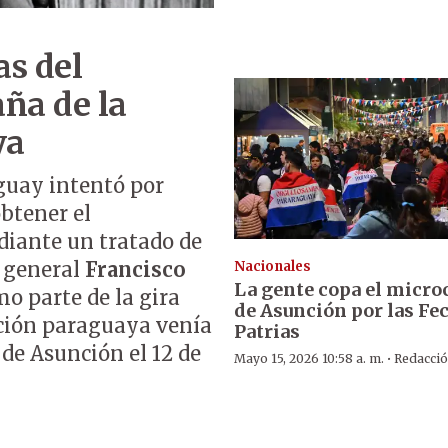
as del
ña de la
ya
guay intentó por
btener el
iante un tratado de
l general
Francisco
Nacionales
La gente copa el micro
o parte de la gira
de Asunción por las Fe
ación paraguaya venía
Patrias
 de Asunción el 12 de
·
Mayo 15, 2026 10:58 a. m.
Redacci