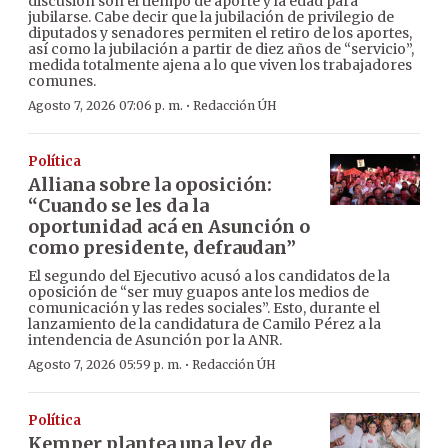
discusión son el tiempo de aporte y la edad para
jubilarse. Cabe decir que la jubilación de privilegio de
diputados y senadores permiten el retiro de los aportes,
así como la jubilación a partir de diez años de “servicio”,
medida totalmente ajena a lo que viven los trabajadores
comunes.
·
Agosto 7, 2026 07:06 p. m.
Redacción ÚH
Política
Alliana sobre la oposición:
“Cuando se les da la
oportunidad acá en Asunción o
como presidente, defraudan”
El segundo del Ejecutivo acusó a los candidatos de la
oposición de “ser muy guapos ante los medios de
comunicación y las redes sociales”. Esto, durante el
lanzamiento de la candidatura de Camilo Pérez a la
intendencia de Asunción por la ANR.
·
Agosto 7, 2026 05:59 p. m.
Redacción ÚH
Política
Kemper plantea una ley de