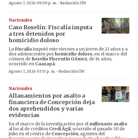
·
Agosto 7, 2026 09:09 p. m.
Redacción ÚH
Nacionales
Caso Roselín: Fiscalía imputa
a tres detenidos por
homicidio doloso
La
Fiscalía
imputó este viernes a un joven de 21 años y a
dos adolescentes por
homicidio doloso
, en el marco del
crimen de
Roselín Florentín Gómez
, de 14 años,
ocurrido en
Caazapá
.
·
Agosto 7, 2026 07:57 p. m.
Redacción ÚH
Nacionales
Allanamientos por asalto a
financiera de Concepción deja
dos aprehendidos y varias
evidencias
En el marco de la investigación por el
millonario asalto
al local de créditos
Credi Ágil
, ocurrido el pasado 30 de
julio en el centro de
Concepción
, agentes del