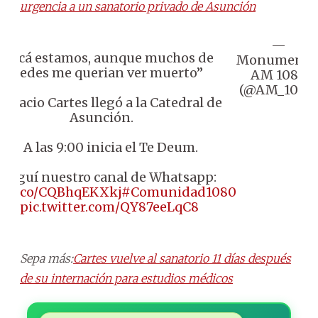
urgencia a un sanatorio privado de Asunción
—
 “Acá estamos, aunque muchos de
Monumenta
ustedes me querian ver muerto”
AM 1080
(@AM_1080
Horacio Cartes llegó a la Catedral de
Asunción.
👉🏼 A las 9:00 inicia el Te Deum.
 Seguí nuestro canal de Whatsapp:
://t.co/CQBhqEKXkj
#Comunidad1080
📻
pic.twitter.com/QY87eeLqC8
Sepa más:
Cartes vuelve al sanatorio 11 días después
de su internación para estudios médicos