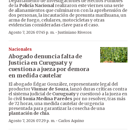
Departamento de Investigaciones de Hechos Punibles
de la
Policía Nacional
realizaron este viernes una serie
de allanamientos que culminaron con la aprehensión de
dos personas, la incautación de presunta marihuana, un
arma de fuego, celulares, motocicletas y otras
evidencias consideradas clave para el caso.
·
Agosto 7, 2026 07:45 p. m.
Justiniano Riveros
Nacionales
Abogado denuncia falta de
Justicia en Curuguaty y
cuestiona a jueza por demora
en medida cautelar
El abogado Édgar González, representante legal del
productor
Viumar de Souza
, lanzó duras críticas contra
el sistema judicial de
Curuguaty
y cuestionó a la jueza en
lo civil
Sonia Medina Paredes
por no resolver, tras más
de 72 horas, una medida cautelar de urgencia
presentada para garantizar la cosecha de una
plantación de chía
.
·
Agosto 7, 2026 07:29 p. m.
Carlos Aquino