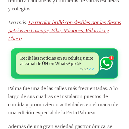
reunió a bandalizas y chiroleras de varias escuelas
y colegios.
Lea más:
La tricolor brilló con desfiles por las fiestas
patrias en Caacupé, Pilar, Misiones, Villarrica y
Chaco
Recibí las noticias en tu celular, unite
1
al canal de ÚH en WhatsApp 🤩
✓✓
19:52
Palma fue una de las calles más frecuentadas. A lo
largo de sus cuadras se instalaron puestos de
comida y promovieron actividades en el marco de
una edición especial de la Feria Palmear.
Además de una gran variedad gastronómica, se