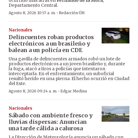
ocurrido días atrás en
Fernando de la Mora
,
Departamento Central.
·
Agosto 8, 2026 10:57 a. m.
Redacción ÚH
Nacionales
Delincuentes roban productos
electrónicos a un brasileño y
balean a un policía en CDE
Una gavilla de delincuentes armados robó un lote de
productos electrónicos a un joven brasileño y, durante
la fuga, atacó a tiros a policías que intentaron
interceptarla. En el enfrentamiento, un suboficial
resultó herido en una pierna. El hecho ocurrió en Ciudad
del Este.
·
Agosto 8, 2026 09:24 a. m.
Edgar Medina
Nacionales
Sábado con ambiente fresco y
lluvias dispersas: Anuncian
una tarde cálida a calurosa
La Dirección de Meteorología anuncia un sábado con